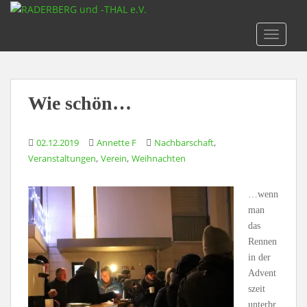
S
k
TOGGLE
i
p
t
o
Wie schön…
m
a
i
,
02.12.2019
Annette F
Nachbarschaft
n
,
,
Veranstaltungen
Verein
Weihnachten
c
o
…wenn
n
man
t
das
e
Rennen
n
in der
t
Advent
szeit
unterbr