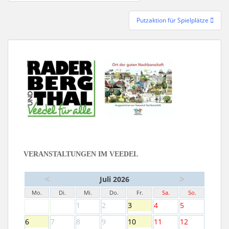
Putzaktion für Spielplätze
VERANSTALTUNGEN IM VEEDEL
<
>
Juli 2026
Mo.
Di.
Mi.
Do.
Fr.
Sa.
So.
1
2
3
4
5
6
7
8
9
10
11
12