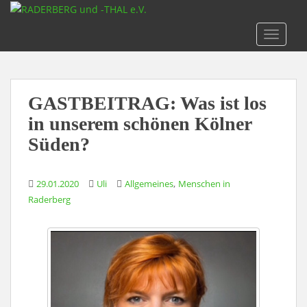
S
k
TOGGLE
i
p
t
o
GASTBEITRAG: Was ist los
m
a
in unserem schönen Kölner
i
Süden?
n
c
o
,
29.01.2020
Uli
Allgemeines
Menschen in
n
Raderberg
t
e
n
t